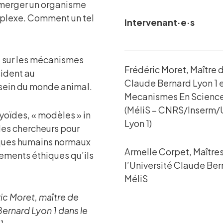
 émerger un organisme
plexe. Comment un tel
Intervenant·e·s
s sur les mécanismes
Frédéric Moret, Maître 
sident au
Claude Bernard Lyon 1 
ein du monde animal.
Mecanismes En Sciences
(MéliS – CNRS/Inserm/
yoïdes, « modèles » in
Lyon 1)
 les chercheurs pour
iques humains normaux
Armelle Corpet, Maître
ements éthiques qu’ils
l’Université Claude Ber
MéliS
ic Moret, maître de
Bernard Lyon 1 dans le