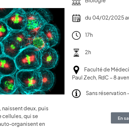
du 04/02/2025 au
17h
2h
Faculté de Médeci
Paul Zech, RdC – 8 ave
Sans réservation 
f, naissent deux, puis
 cellules, qui se
En sa
auto-organisent en