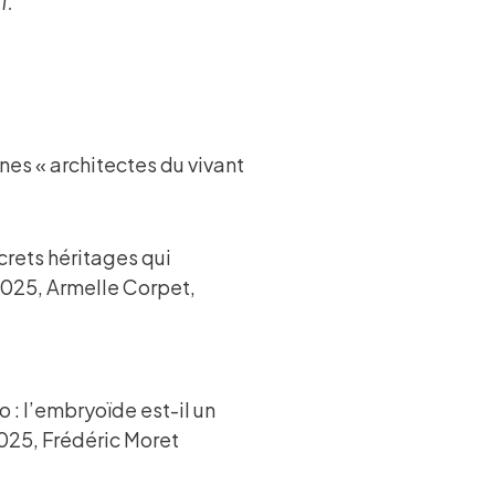
1.
ènes « architectes du vivant
rets héritages qui
2025, Armelle Corpet,
o : l’embryoïde est-il un
025, Frédéric Moret