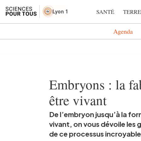
SANTÉ
TERRE
Aller
au
Agenda
contenu
Embryons : la fa
être vivant
De l’embryon jusqu’à la for
vivant, on vous dévoile les
de ce processus incroyable