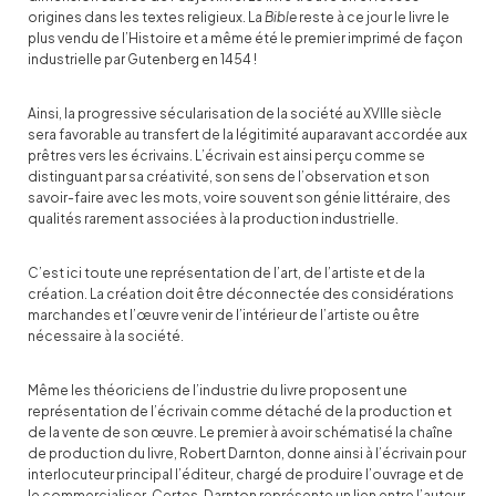
origines dans les textes religieux. La
Bible
reste à ce jour le livre le
plus vendu de l’Histoire et a même été le premier imprimé de façon
industrielle par Gutenberg en 1454 !
Ainsi, la progressive sécularisation de la société au XVIIIe siècle
sera favorable au transfert de la légitimité auparavant accordée aux
prêtres vers les écrivains. L’écrivain est ainsi perçu comme se
distinguant par sa créativité, son sens de l’observation et son
savoir-faire avec les mots, voire souvent son génie littéraire, des
qualités rarement associées à la production industrielle.
C’est ici toute une représentation de l’art, de l’artiste et de la
création. La création doit être déconnectée des considérations
marchandes et l’œuvre venir de l’intérieur de l’artiste ou être
nécessaire à la société.
Même les théoriciens de l’industrie du livre proposent une
représentation de l’écrivain comme détaché de la production et
de la vente de son œuvre. Le premier à avoir schématisé la chaîne
de production du livre, Robert Darnton, donne ainsi à l’écrivain pour
interlocuteur principal l’éditeur, chargé de produire l’ouvrage et de
le commercialiser. Certes, Darnton représente un lien entre l’auteur