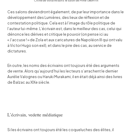
Chine de Voltaire dans le salon de Mme Geoffrin
Ces salons deviendront également, de par leur importance dans le
développement des Lumières, des lieux de réflexion et de
contestation politique. Cela est à l’image du rôle politique de
l’auteur lui-même. L’écrivain est, dans le meilleur des cas, celui qui
dénonce les dérives et critique le pouvoir (on pense ici au
« J’accuse ! » de Zola et aux caricatures de Napoléon III qui ont valu
à Victor Hugo son exil), et dans le pire des cas, au service de
dictatures.
En outre, les noms des écrivains ont toujours été des arguments
de vente. Alors qu’aujourd’hui les lecteurs s’arrachent le dernier
Aurélie Valognes ou Haruki Murakami, il en était déjà ainsi des livres
de Balzac au XIXe siècle.
L’écrivain, vedette médiatique
Si les écrivains ont toujours été les coqueluches des élites, il