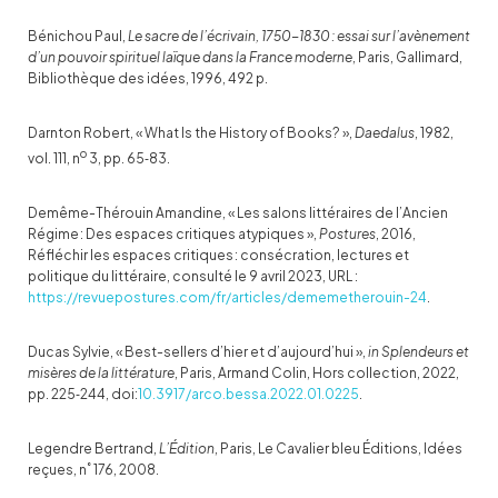
Bénichou Paul,
Le sacre de l’écrivain, 1750-1830 : essai sur l’avènement
d’un pouvoir spirituel laïque dans la France moderne
, Paris, Gallimard,
Bibliothèque des idées, 1996, 492 p.
Darnton Robert, « What Is the History of Books? »,
Daedalus
, 1982,
o
vol. 111, n
3, pp. 65‑83.
Demême-Thérouin Amandine, « Les salons littéraires de l’Ancien
Régime : Des espaces critiques atypiques »,
Postures
, 2016,
Réfléchir les espaces critiques : consécration, lectures et
politique du littéraire, consulté le 9 avril 2023, URL :
https://revuepostures.com/fr/articles/dememetherouin-24
.
Ducas Sylvie, « Best-sellers d’hier et d’aujourd’hui »,
in
Splendeurs et
misères de la littérature
, Paris, Armand Colin, Hors collection, 2022,
pp. 225‑244, doi:
10.3917/arco.bessa.2022.01.0225
.
Legendre Bertrand,
L’Édition
, Paris, Le Cavalier bleu Éditions, Idées
reçues, n˚ 176, 2008.