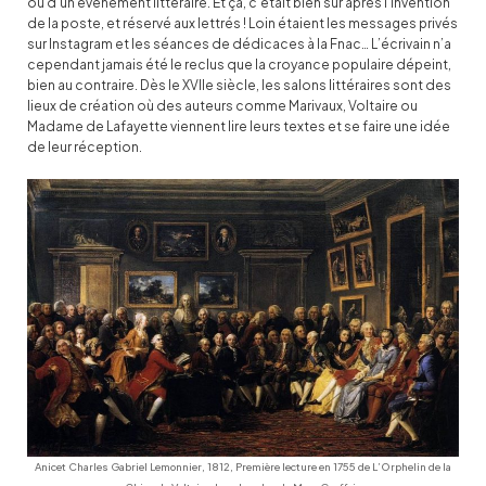
ou d’un événement littéraire. Et ça, c’était bien sûr après l’invention
de la poste, et réservé aux lettrés ! Loin étaient les messages privés
sur Instagram et les séances de dédicaces à la Fnac… L’écrivain n’a
cependant jamais été le reclus que la croyance populaire dépeint,
bien au contraire. Dès le XVIIe siècle, les salons littéraires sont des
lieux de création où des auteurs comme Marivaux, Voltaire ou
Madame de Lafayette viennent lire leurs textes et se faire une idée
de leur réception.
Anicet Charles Gabriel Lemonnier, 1812, Première lecture en 1755 de L’Orphelin de la