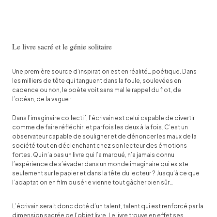
Le livre sacré et le génie solitaire
Une première source d’inspiration est en réalité… poétique. Dans
les milliers de tête qui tanguent dans la foule, soulevées en
cadence ou non, le poète voit sans mal le rappel du flot, de
l’océan, de la vague :
Dans l’imaginaire collectif, l’écrivain est celui capable de divertir
comme de faire réfléchir, et parfois les deux à la fois. C’est un
observateur capable de souligner et de dénoncer les maux de la
société tout en déclenchant chez son lecteur des émotions
fortes. Qui n’a pas un livre qui l’a marqué, n’a jamais connu
l’expérience de s’évader dans un monde imaginaire qui existe
seulement sur le papier et dans la tête du lecteur ? Jusqu’à ce que
l’adaptation en film ou série vienne tout gâcher bien sûr…
L’écrivain serait donc doté d’un talent, talent qui est renforcé par la
dimension sacrée de l’objet livre. Le livre trouve en effet ses