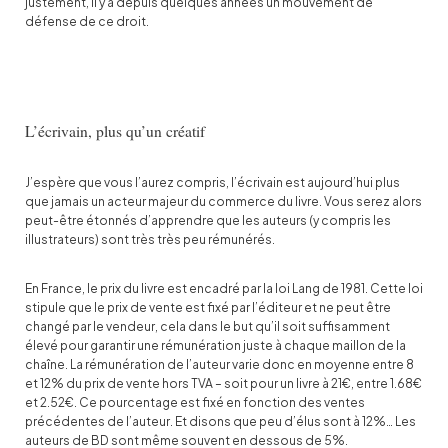
justement, il y a depuis quelques années un mouvement de
défense de ce droit.
L’écrivain, plus qu’un créatif
J’espère que vous l’aurez compris, l’écrivain est aujourd’hui plus
que jamais un acteur majeur du commerce du livre. Vous serez alors
peut-être étonnés d’apprendre que les auteurs (y compris les
illustrateurs) sont très très peu rémunérés.
En France, le prix du livre est encadré par la loi Lang de 1981. Cette loi
stipule que le prix de vente est fixé par l’éditeur et ne peut être
changé par le vendeur, cela dans le but qu’il soit suffisamment
élevé pour garantir une rémunération juste à chaque maillon de la
chaîne. La rémunération de l’auteur varie donc en moyenne entre 8
et 12% du prix de vente hors TVA – soit pour un livre à 21€, entre 1.68€
et 2.52€. Ce pourcentage est fixé en fonction des ventes
précédentes de l’auteur. Et disons que peu d’élus sont à 12%… Les
auteurs de BD sont même souvent en dessous de 5%.