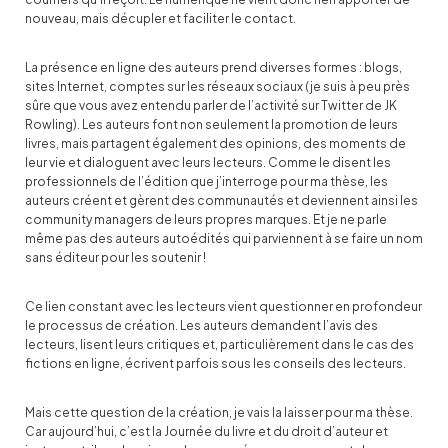
nouveau, mais décupler et faciliter le contact.
La présence en ligne des auteurs prend diverses formes : blogs,
sites Internet, comptes sur les réseaux sociaux (je suis à peu près
sûre que vous avez entendu parler de l’activité sur Twitter de JK
Rowling). Les auteurs font non seulement la promotion de leurs
livres, mais partagent également des opinions, des moments de
leur vie et dialoguent avec leurs lecteurs. Comme le disent les
professionnels de l’édition que j’interroge pour ma thèse, les
auteurs créent et gèrent des communautés et deviennent ainsi les
community managers de leurs propres marques. Et je ne parle
même pas des auteurs autoédités qui parviennent à se faire un nom
sans éditeur pour les soutenir !
Ce lien constant avec les lecteurs vient questionner en profondeur
le processus de création. Les auteurs demandent l’avis des
lecteurs, lisent leurs critiques et, particulièrement dans le cas des
fictions en ligne, écrivent parfois sous les conseils des lecteurs.
Mais cette question de la création, je vais la laisser pour ma thèse.
Car aujourd’hui, c’est la Journée du livre et du droit d’auteur et