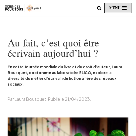
MENU
Aller
au
contenu
Au fait, c’est quoi être
écrivain aujourd’hui ?
En cette Journée mondiale du livre et du droit d’auteur, Laura
Bousquet, doctorante au laboratoire ELICO, explore la
diversité du métier d’écrivain de fiction à l’ère des réseaux
sociaux.
Par Laura Bousquet. Publié le 21/04/2023.