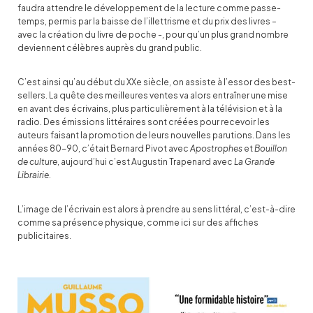
faudra attendre le développement de la lecture comme passe-
temps, permis par la baisse de l’illettrisme et du prix des livres –
avec la création du livre de poche -, pour qu’un plus grand nombre
deviennent célèbres auprès du grand public.
C’est ainsi qu’au début du XXe siècle, on assiste à l’essor des best-
sellers. La quête des meilleures ventes va alors entraîner une mise
en avant des écrivains, plus particulièrement à la télévision et à la
radio. Des émissions littéraires sont créées pour recevoir les
auteurs faisant la promotion de leurs nouvelles parutions. Dans les
années 80-90, c’était Bernard Pivot avec
Apostrophes
et
Bouillon
de culture
, aujourd’hui c’est Augustin Trapenard avec
La Grande
Librairie
.
L’image de l’écrivain est alors à prendre au sens littéral, c’est-à-dire
comme sa présence physique, comme ici sur des affiches
publicitaires.