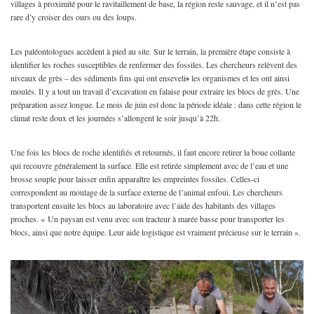
villages à proximité pour le ravitaillement de base, la région reste sauvage, et il n’est pas
rare d’y croiser des ours ou des loups.
Les paléontologues accèdent à pied au site. Sur le terrain, la première étape consiste à
identifier les roches susceptibles de renfermer des fossiles. Les chercheurs relèvent des
niveaux de grès – des sédiments fins qui ont enseveli
s
les organismes et les ont ainsi
moulés. Il y a tout un travail d’excavation en falaise pour extraire les blocs de grès. Une
préparation assez longue. Le mois de juin est donc la période idéale : dans cette région le
climat reste doux et les journées s’allongent le soir jusqu’à 22h.
Une fois les blocs de roche identifiés et retournés, il faut encore retirer la boue collante
qui recouvre généralement la surface. Elle est retirée simplement avec de l’eau et une
brosse souple pour laisser enfin apparaître les empreintes fossiles. Celles-ci
correspondent au moulage de la surface externe de l’animal enfoui. Les chercheurs
transportent ensuite les blocs au laboratoire avec l’aide des habitants des villages
proches. « Un paysan est venu avec son tracteur à marée basse pour transporter les
blocs, ainsi que notre équipe. Leur aide logistique est vraiment précieuse sur le terrain ».