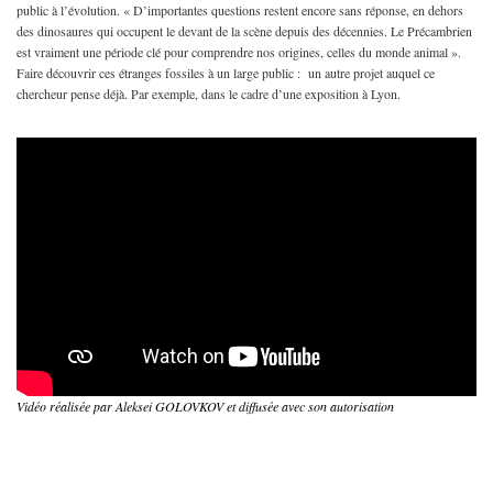
public à l’évolution. « D’importantes questions restent encore sans réponse, en dehors
des dinosaures qui occupent le devant de la scène depuis des décennies. Le Précambrien
est vraiment une période clé pour comprendre nos origines, celles du monde animal ».
Faire découvrir ces étranges fossiles à un large public : un autre projet auquel ce
chercheur pense déjà. Par exemple, dans le cadre d’une exposition à Lyon.
Vidéo réalisée par Aleksei GOLOVKOV et diffusée avec son autorisation