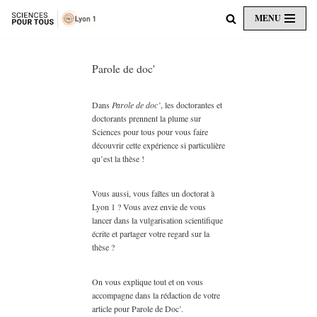
MENU
Aller
au
contenu
Parole de doc'
Dans
Parole de doc’
, les doctorantes et
doctorants prennent la plume sur
Sciences pour tous pour vous faire
découvrir cette expérience si particulière
qu’est la thèse !
Vous aussi, vous faîtes un doctorat à
Lyon 1 ? Vous avez envie de vous
lancer dans la vulgarisation scientifique
écrite et partager votre regard sur la
thèse ?
On vous explique tout et on vous
accompagne dans la rédaction de votre
article pour Parole de Doc’.