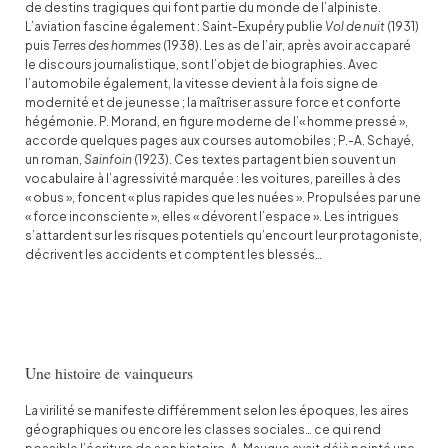
de destins tragiques qui font partie du monde de l’alpiniste.
L’aviation fascine également : Saint-Exupéry publie
Vol de nuit
(1931)
puis
Terres des hommes
(1938). Les as de l’air, après avoir accaparé
le discours journalistique, sont l’objet de biographies. Avec
l’automobile également, la vitesse devient à la fois signe de
modernité et de jeunesse ; la maîtriser assure force et conforte
hégémonie. P. Morand, en figure moderne de l’« homme pressé »,
accorde quelques pages aux courses automobiles ; P.-A. Schayé,
un roman,
Sainfoin
(1923). Ces textes partagent bien souvent un
vocabulaire à l’agressivité marquée : les voitures, pareilles à des
« obus », foncent « plus rapides que les nuées ». Propulsées par une
« force inconsciente », elles « dévorent l’espace »
.
Les intrigues
s’attardent sur les risques potentiels qu’encourt leur protagoniste,
décrivent les accidents et comptent les blessés…
Une histoire de vainqueurs
La virilité se manifeste différemment selon les époques, les aires
géographiques ou encore les classes sociales… ce qui rend