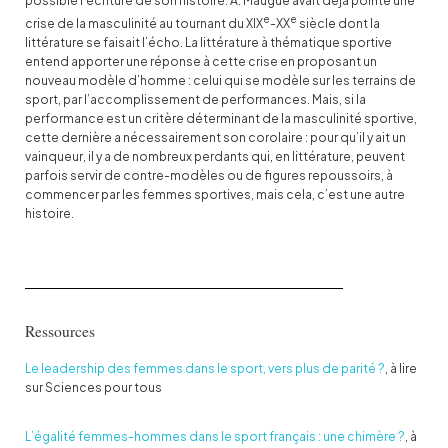
possible l’écriture de son histoire. A. Maugue avait déjà pointé une
e
e
crise de la masculinité au tournant du XIX
-XX
siècle dont la
littérature se faisait l’écho. La littérature à thématique sportive
entend apporter une réponse à cette crise en proposant un
nouveau modèle d’homme : celui qui se modèle sur les terrains de
sport, par l’accomplissement de performances. Mais, si la
performance est un critère déterminant de la masculinité sportive,
cette dernière a nécessairement son corolaire : pour qu’il y ait un
vainqueur, il y a de nombreux perdants qui, en littérature, peuvent
parfois servir de contre-modèles ou de figures repoussoirs, à
commencer par les femmes sportives, mais cela, c’est une autre
histoire.
Ressources
Le leadership des femmes dans le sport, vers plus de parité ?
, à lire
sur Sciences pour tous
L’égalité femmes-hommes dans le sport français : une chimère ?
, à