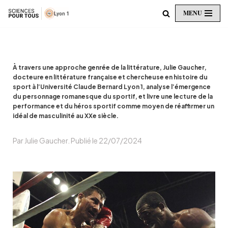
MENU
Aller
au
contenu
À travers une approche genrée de la littérature, Julie Gaucher,
docteure en littérature française et chercheuse en histoire du
sport à l’Université Claude Bernard Lyon 1, analyse l’émergence
du personnage romanesque du sportif, et livre une lecture de la
performance et du héros sportif comme moyen de réaffirmer un
idéal de masculinité au XXe siècle.
Par Julie Gaucher. Publié le 22/07/2024