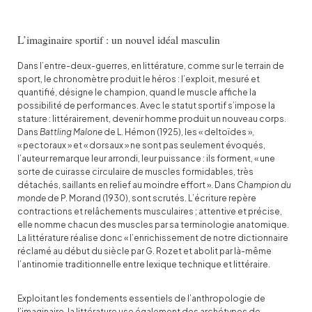
L’imaginaire sportif : un nouvel idéal masculin
Dans l’entre-deux-guerres, en littérature, comme sur le terrain de
sport, le chronomètre produit le héros : l’exploit, mesuré et
quantifié, désigne le champion, quand le muscle affiche la
possibilité de performances. Avec le statut sportif s’impose la
stature : littérairement, devenir homme produit un nouveau corps.
Dans
Battling Malone
de L. Hémon (1925), les « deltoïdes »,
« pectoraux » et « dorsaux » ne sont pas seulement évoqués,
l’auteur remarque leur arrondi, leur puissance : ils forment,
« une
sorte de cuirasse circulaire de muscles formidables, très
détachés, saillants en relief au moindre effort ». Dans
Champion du
monde
de P. Morand (1930), sont scrutés. L’écriture repère
contractions et relâchements musculaires ; attentive et précise,
elle nomme chacun des muscles par sa terminologie anatomique.
La littérature réalise donc « l’enrichissement de notre dictionnaire
réclamé au début du siècle par G. Rozet et abolit par là-même
l’antinomie traditionnelle entre lexique technique et littéraire.
Exploitant les fondements essentiels de l’anthropologie de
l’imaginaire, la littérature use également des archétypes de