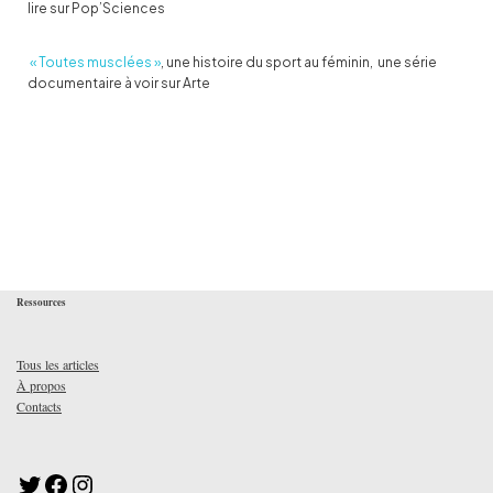
lire sur Pop’Sciences
« Toutes musclées »
, une histoire du sport au féminin, une série
documentaire à voir sur Arte
Ressources
Tous les articles
À propos
Contacts