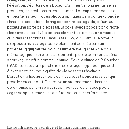
l’élévation. L’écriture de la boxe, notamment, monumentalise les
postures, les positions et les attitudes d’occupation spatiale et
emprunte les techniques photographiques de la contre-plongée :
dans les descriptions, le ring concentre les regards, offrant au
boxeur une sorte de piédestal. La boxe, avec l’opposition directe
des adversaires, révèle ostensiblement la domination physique
d’un des antagonistes. Dans
L’Été
(1939) d’A. Camus, le boxeur
s’expose ainsi aux regards, « violemment éclairé » par « un
projecteur [qui] fait pleuvoir une lumière aveuglante ». Selon la
même logique, l’athlète ne se contente pas de dominer la scène
sportive ; il en offre comme un survol. Sous la plume de P. Souchon
(1923), le sauteur à la perche réalise de façon hyperbolique cette
élévation et résume la quête de
« la pesanteur à vaincre »
.
L’érection, alliée au symbole du muscle, est donc une valeur qui
pose le héros sportif. Elle trouve un prolongement dans les
cérémonies de remise des récompenses, où chaque podium
organise spatialement les athlètes selon leur performance.
La souffrance, le sacrifice et la mort comme valeurs