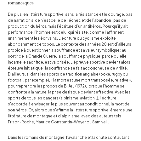
romanesques
De plus, en littérature sportive, sans la résistance et le courage, pas
de narration si ce n’est celle de l’échec et de l’abandon ; pas de
production du héros mais l’écriture d’un antihéros. Pour qu’il y ait
performance, l’homme est celui qui résiste, comme l’affirment
unanimement les écrivains. L’écriture du cyclisme exploite
abondamment ce topos. Le contexte des années 20 est d’ailleurs
propice à questionner la souffrance et sa valeur symbolique : au
sortir de la Grande Guerre, la souffrance physique, parce qu’elle
incarne le sacrifice, est valorisée. L’épreuve sportive devient alors
épreuve initiatique : la souffrance se fait accoucheuse de virilité.
D’ailleurs, si dans les sports de tradition anglaise (boxe, rugby ou
football, par exemple), « la mort est une mort transposée, relative »,
pour reprendre les propos de B. Jeu (1972), lorsque l’homme se
confronte à la nature, la prise de risque devient effective. Avec les
sports de tous les dangers (alpinisme, aviation…), l’écriture
s’accorde à envisager, le plus souvent au conditionnel, la mort de
son héros. Or, alors que s’affirme la littérature sportive, émerge une
littérature de montagne et d’alpinisme, avec des auteurs tels
Frison-Roche, Maurice Constantin-Weyer ou Samivel…
Dans les romans de montagne, l’avalanche et la chute sont autant