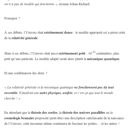
on n’a pas de modèle qui fonctionne
», résume Johan Richard.
Pourquoi ?
À ses débuts, l’Univers était
extrêmement dense
: le modèle approprié est a priori celui
de la
relativité générale
.
-33
Mais à ses débuts, l’Univers était aussi
extrêmement petit
: 10
centimètres, plus
petit qu’une particule. Le modèle adapté serait alors plutôt la
mécanique quantique
.
Et une combinaison des deux ?
«
La relativité générale et la mécanique quantique
ne fonctionnent pas du tout
ensemble
. Il faudrait une
autre physique, unifiée
, et c’est ça que tout le monde
cherche !
»
En attendant que la
théorie des cordes
, la
théorie des univers parallèles
ou la
cosmologie branaire
proposent (peut-être) une description satisfaisante de la naissance
de l’Univers, cette inconnue ultime continuera de fasciner les poètes… et les autres !