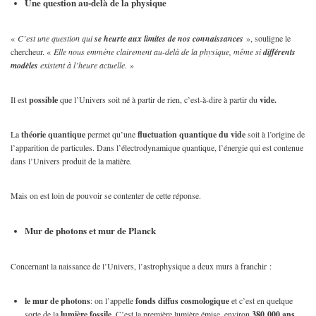
Une question au-delà de la physique
«
C’est une question qui
se heurte aux limites de nos connaissances
», souligne le
chercheur. «
Elle nous emmène clairement au-delà de la physique, même si
différents
modèles
existent à l’heure actuelle.
»
Il est
possible
que l’Univers soit né à partir de rien, c’est-à-dire à partir du
vide.
La
théorie quantique
permet qu’une
fluctuation quantique du vide
soit à l’origine de
l’apparition de particules. Dans l’électrodynamique quantique, l’énergie qui est contenue
dans l’Univers produit de la matière.
Mais on est loin de pouvoir se contenter de cette réponse.
Mur de photons et mur de Planck
Concernant la naissance de l’Univers, l’astrophysique a deux murs à franchir :
le mur de photons
: on l’appelle
fonds diffus cosmologique
et c’est en quelque
sorte de la
lumière fossile.
C’est la première lumière émise, environ
380 000 ans