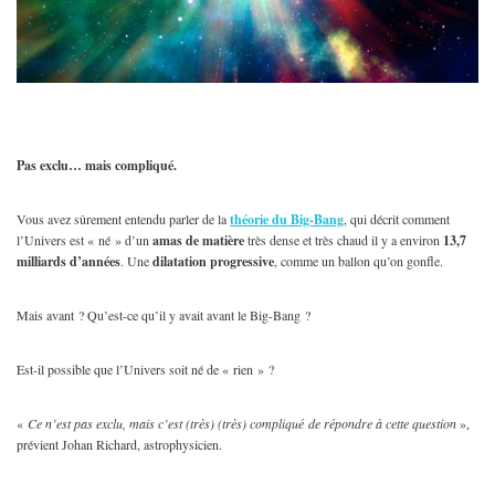
Pas exclu… mais compliqué.
Vous avez sûrement entendu parler de la
théorie du Big-Bang
, qui décrit comment
l’Univers est « né » d’un
amas de matière
très dense et très chaud il y a environ
13,7
milliards d’années
. Une
dilatation progressive
, comme un ballon qu’on gonfle.
Mais avant ? Qu’est-ce qu’il y avait avant le Big-Bang ?
Est-il possible que l’Univers soit né de « rien » ?
«
Ce n’est pas exclu, mais c’est (très) (très) compliqué
de répondre à cette question
»,
prévient Johan Richard, astrophysicien.