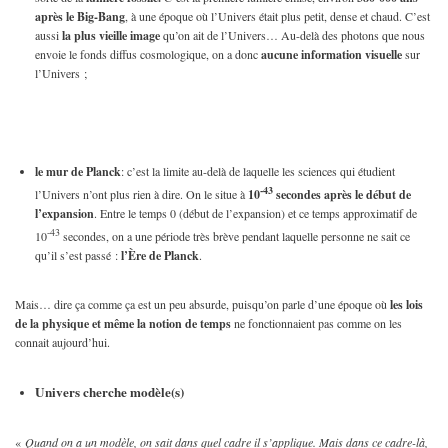
après le Big-Bang
, à une époque où l’Univers était plus petit, dense et chaud. C’est
aussi
la plus vieille image
qu’on ait de l’Univers… Au-delà des photons que nous
envoie le fonds diffus cosmologique, on a donc
aucune information visuelle
sur
l’Univers ;
le mur de Planck
: c’est la limite au-delà de laquelle les sciences qui étudient
-43
l’Univers n’ont plus rien à dire. On le situe à
10
secondes après le début de
l’expansion
. Entre le temps 0 (début de l’expansion) et ce temps approximatif de
-43
10
secondes, on a une période très brève pendant laquelle personne ne sait ce
qu’il s’est passé :
l’Ère de Planck
.
Mais… dire ça comme ça est un peu absurde, puisqu’on parle d’une époque où
les lois
de la physique et même la notion de temps
ne fonctionnaient pas comme on les
connait aujourd’hui.
Univers cherche modèle(s)
«
Quand on a un modèle, on sait dans quel cadre il s’applique. Mais dans ce cadre-là,