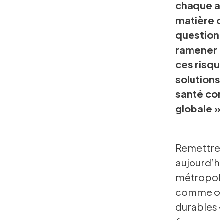
chaque an
matière 
question 
ramener p
ces risqu
solutions
santé co
globale »
Remettre l
aujourd’hu
métropole
comme ob
durables