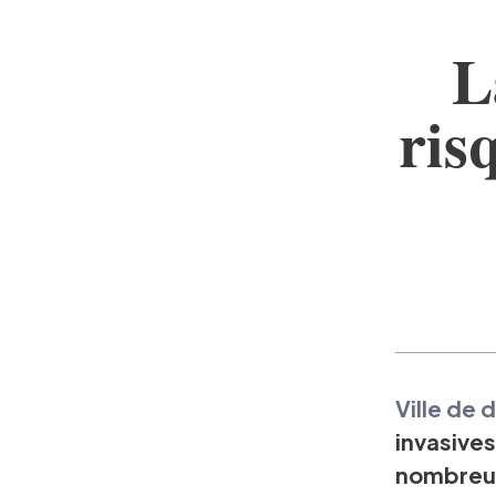
L
ris
Ville de
invasives
nombreus