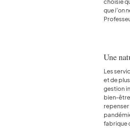
choisie q
que l’on n
Professeur
Une nat
Les servi
et de plu
gestion in
bien-être
repenser 
pandémie 
fabrique 