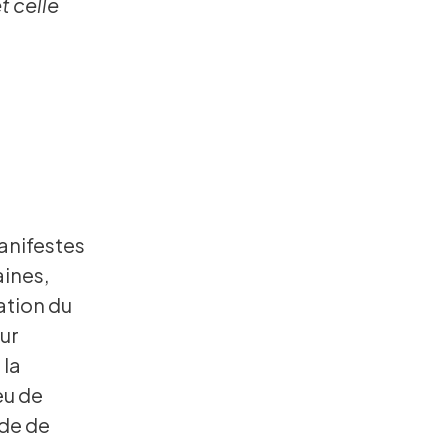
t celle
anifestes
aines,
ration du
ur
 la
eu de
nde de