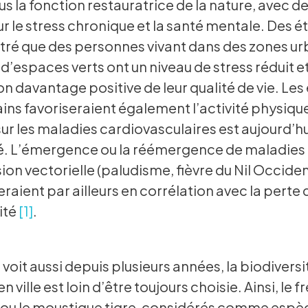
us la fonction restauratrice de la nature, avec de
sur le stress chronique et la santé mentale. Des é
tré que des personnes vivant dans des zones ur
 d’espaces verts ont un niveau de stress réduit e
n davantage positive de leur qualité de vie. Le
ains favoriseraient également l’activité physiqu
sur les maladies cardiovasculaires est aujourd’hu
. L’émergence ou la réémergence de maladies
ion vectorielle (paludisme, fièvre du Nil Occident
eraient par ailleurs en corrélation avec la perte 
ité
[1]
.
 voit aussi depuis plusieurs années, la biodiversi
en ville est loin d’être toujours choisie. Ainsi, le f
 ou le moustique tigre, considérés comme espè