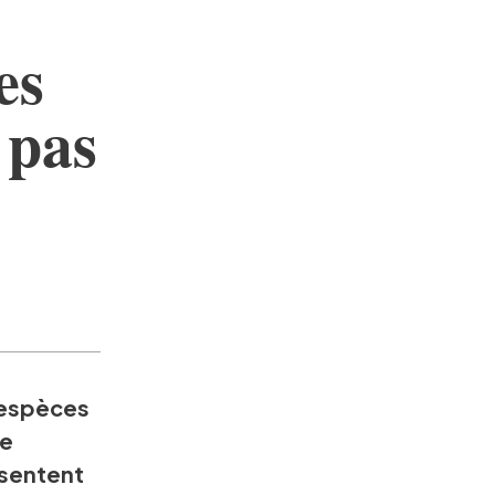
es
 pas
 espèces
De
ésentent