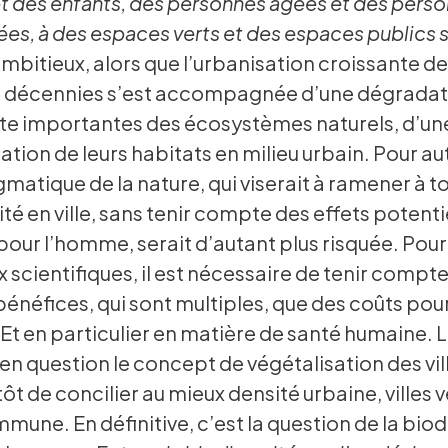
 des enfants, des personnes âgées et des pers
es, à des espaces verts et des espaces publics s
ambitieux, alors que l’urbanisation croissante d
s décennies s’est accompagnée d’une dégradat
te importantes des écosystèmes naturels, d’un
tion de leurs habitats en milieu urbain. Pour au
matique de la nature, qui viserait à ramener à to
ité en ville, sans tenir compte des effets potent
pour l’homme, serait d’autant plus risquée. Pour
scientifiques, il est nécessaire de tenir compte
bénéfices, qui sont multiples, que des coûts pou
 Et en particulier en matière de santé humaine. 
n question le concept de végétalisation des ville
tôt de concilier au mieux densité urbaine, villes v
mune. En définitive, c’est la question de la biod