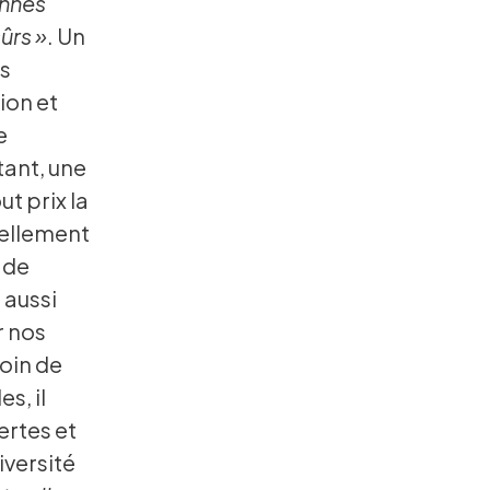
onnes
ûrs »
. Un
es
ion et
e
tant, une
ut prix la
iellement
 de
 aussi
r nos
Loin de
s, il
ertes et
iversité