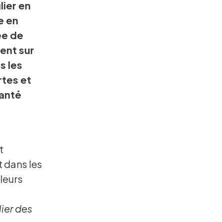
lier en
e en
ée de
tent sur
s les
rtes et
anté
t
t dans les
leurs
lier des