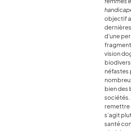
femmes et
handicapé
objectif 
dernière
d’une per
fragmenta
vision dog
biodivers
néfastes 
nombreux 
bien des 
sociétés.
remettre e
s’agit plu
santé com