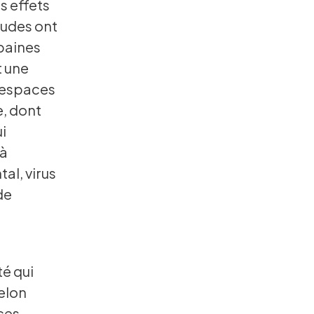
s effets
tudes ont
baines
t une
s espaces
e, dont
i
 à
al, virus
de
té qui
relon
ces