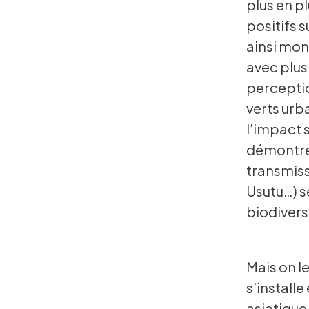
plus en pl
positifs 
ainsi mon
avec plus
perceptio
verts urb
l’impact 
démontré
transmiss
Usutu…) s
biodivers
Mais on le
s’installe 
asiatique