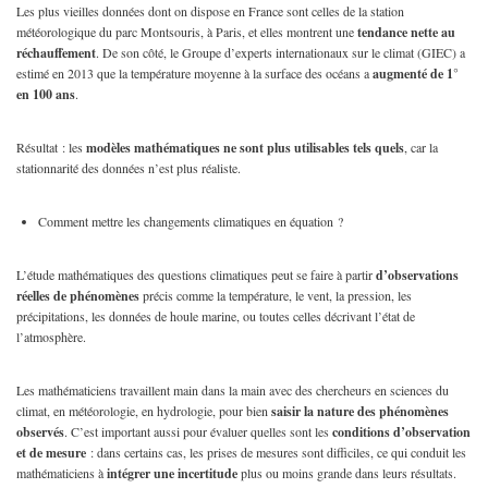
Les plus vieilles données dont on dispose en France sont celles de la station
météorologique du parc Montsouris, à Paris, et elles montrent une
tendance nette au
réchauffement
. De son côté, le Groupe d’experts internationaux sur le climat (GIEC) a
estimé en 2013 que la température moyenne à la surface des océans a
augmenté de 1°
en 100 ans
.
Résultat : les
modèles mathématiques ne sont plus utilisables tels quels
, car la
stationnarité des données n’est plus réaliste.
Comment mettre les changements climatiques en équation ?
L’étude mathématiques des questions climatiques peut se faire à partir
d’observations
réelles de phénomènes
précis comme la température, le vent, la pression, les
précipitations, les données de houle marine, ou toutes celles décrivant l’état de
l’atmosphère.
Les mathématiciens travaillent main dans la main avec des chercheurs en sciences du
climat, en météorologie, en hydrologie, pour bien
saisir la nature des phénomènes
observés
. C’est important aussi pour évaluer quelles sont les
conditions d’observation
et de mesure
: dans certains cas, les prises de mesures sont difficiles, ce qui conduit les
mathématiciens à
intégrer une incertitude
plus ou moins grande dans leurs résultats.