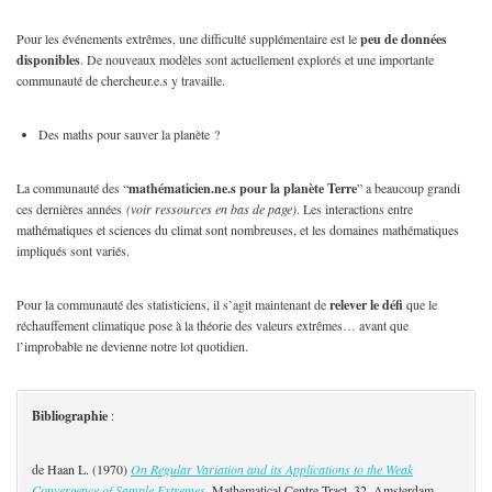
Pour les événements extrêmes, une difficulté supplémentaire est le
peu de données
disponibles
. De nouveaux modèles sont actuellement explorés et une importante
communauté de chercheur.e.s y travaille.
Des maths pour sauver la planète ?
La communauté des “
mathématicien.ne.s pour la planète Terre
” a beaucoup grandi
ces dernières années
(voir ressources en bas de page)
. Les interactions entre
mathématiques et sciences du climat sont nombreuses, et les domaines mathématiques
impliqués sont variés.
Pour la communauté des statisticiens, il s’agit maintenant de
relever le défi
que le
réchauffement climatique pose à la théorie des valeurs extrêmes… avant que
l’improbable ne devienne notre lot quotidien.
Bibliographie
:
de Haan L. (1970)
On Regular Variation and its Applications to the Weak
Convergence of Sample Extremes
. Mathematical Centre Tract, 32, Amsterdam.