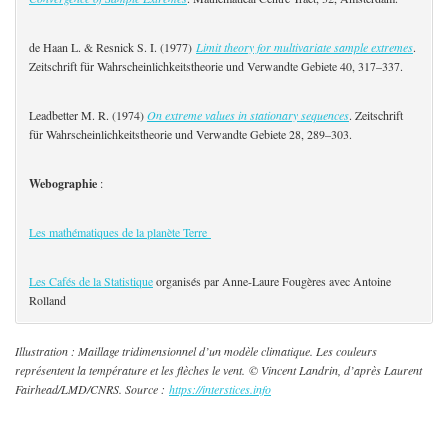
de Haan L. & Resnick S. I. (1977)
Limit theory for multivariate sample extremes
.
Zeitschrift für Wahrscheinlichkeitstheorie und Verwandte Gebiete 40, 317–337.
Leadbetter M. R. (1974)
On extreme values in stationary sequences
. Zeitschrift
für Wahrscheinlichkeitstheorie und Verwandte Gebiete 28, 289–303.
Webographie
:
Les mathématiques de la planète Terre
Les Cafés de la Statistique
organisés par Anne-Laure Fougères avec Antoine
Rolland
Illustration : Maillage tridimensionnel d’un modèle climatique. Les couleurs
représentent la température et les flèches le vent. © Vincent Landrin, d’après Laurent
Fairhead/LMD/CNRS. Source :
https://interstices.info